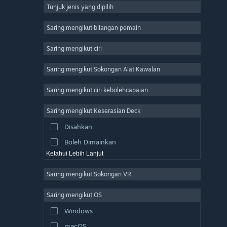
Tunjuk jenis yang dipilih
Massively Multiplayer
Indie
Saring mengikut bilangan pemain
Early Access
Saring mengikut ciri
Casual
Saring mengikut Sokongan Alat Kawalan
Simulation
Racing
Saring mengikut ciri kebolehcapaian
Sports
Saring mengikut Keserasian Deck
Video Production
Disahkan
Photo Editing
Boleh Dimainkan
Ketahui Lebih Lanjut
Saring mengikut Sokongan VR
Saring mengikut OS
Windows
macOS