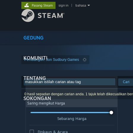
Pasang Steam
sign in
|
bahasa
GEDUNG
KOMUNITI
Pembangun: Jon Sudbury Games
TENTANG
Cari
0 hasil sepadan dengan carian anda. 1 tajuk telah dikecualikan be
SOKONGAN
Saring mengikut Harga
Sebarang Harga
Diskaun & Acara