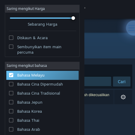
Sign in
Saring mengikut Harga
Sebarang Harga
Gedung
Diskaun & Acara
Komuniti
Sembunyikan item main
Pembangun: Jason Bond
percuma
Tentang
Saring mengikut bahasa
Susun mengikut
Perkaitan
Bahasa Melayu
Sokongan
Cari
Bahasa Cina Dipermudah
Ubah bahasa
Bahasa Cina Tradisional
0 hasil sepadan dengan carian anda. 1 tajuk telah dikecualikan
berdasarkan pilihan anda.
Bahasa Jepun
Dapatkan Steam Mobile App
Bahasa Korea
Lihat laman web desktop
Bahasa Thai
Bahasa Arab