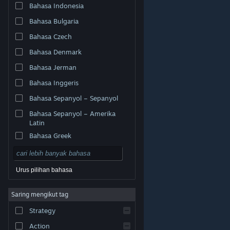
Bahasa Indonesia
Bahasa Bulgaria
Bahasa Czech
Bahasa Denmark
Bahasa Jerman
Bahasa Inggeris
Bahasa Sepanyol – Sepanyol
Bahasa Sepanyol – Amerika
Latin
Bahasa Greek
Urus pilihan bahasa
© Valve Corporation. Hak cipta terpelihara. Semua
Saring mengikut tag
tanda dagangan ialah hak milik pemilik masing-masing
di AS dan negara-negara lain.
Dasar Privasi
|
Strategy
Perundangan
|
Accessibility
|
Perjanjian Pelanggan
Steam
|
Bayaran balik
|
Kuki
Action