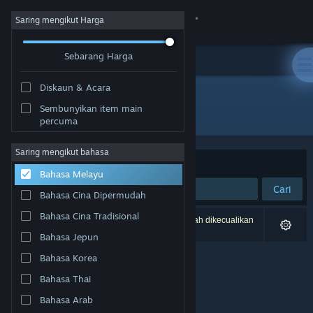
Sign in
Saring mengikut Harga
Sebarang Harga
Gedung
Diskaun & Acara
Komuniti
Sembunyikan item main
Pembangun: Ironworks Games
percuma
Tentang
Saring mengikut bahasa
Susun mengikut
Perkaitan
Bahasa Melayu
Sokongan
Cari
Bahasa Cina Dipermudah
Ubah bahasa
Bahasa Cina Tradisional
0 hasil sepadan dengan carian anda. 2 tajuk telah dikecualikan
berdasarkan pilihan anda.
Bahasa Jepun
Dapatkan Steam Mobile App
Bahasa Korea
Lihat laman web desktop
Bahasa Thai
Bahasa Arab