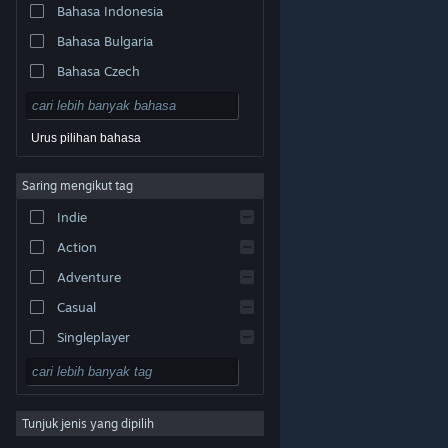
Bahasa Indonesia
Bahasa Bulgaria
Bahasa Czech
Bahasa Denmark
Bahasa Jerman
Urus pilihan bahasa
Bahasa Inggeris
Saring mengikut tag
Bahasa Sepanyol – Sepanyol
Indie
Bahasa Sepanyol – Amerika
Latin
Action
Bahasa Greek
Adventure
Casual
Singleplayer
Simulation
© Valve Corporation. Hak cipta terpelihara. Semua
tanda dagangan ialah hak milik pemilik masing-masing
RPG
di AS dan negara-negara lain.
Dasar Privasi
|
Perundangan
|
Accessibility
|
Perjanjian Pelanggan
Steam
|
Bayaran balik
|
Kuki
Tunjuk jenis yang dipilih
Strategy