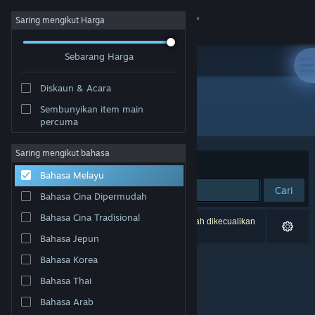
Sign in
Saring mengikut Harga
Sebarang Harga
Gedung
Diskaun & Acara
Komuniti
Sembunyikan item main
Pembangun: Guillaume Opoix
percuma
Tentang
Saring mengikut bahasa
Susun mengikut
Perkaitan
Bahasa Melayu
Sokongan
Cari
Bahasa Cina Dipermudah
Ubah bahasa
Bahasa Cina Tradisional
0 hasil sepadan dengan carian anda. 4 tajuk telah dikecualikan
berdasarkan pilihan anda.
Bahasa Jepun
Dapatkan Steam Mobile App
Bahasa Korea
Lihat laman web desktop
Bahasa Thai
Bahasa Arab