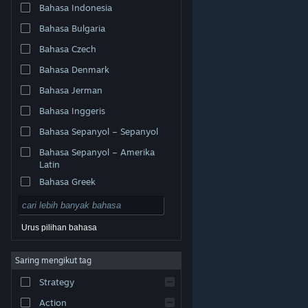
Bahasa Indonesia
Bahasa Bulgaria
Bahasa Czech
Bahasa Denmark
Bahasa Jerman
Bahasa Inggeris
Bahasa Sepanyol – Sepanyol
Bahasa Sepanyol – Amerika
Latin
Bahasa Greek
Urus pilihan bahasa
© Valve Corporation. Hak cipta terpelihara. Semua
Saring mengikut tag
tanda dagangan ialah hak milik pemilik masing-masing
di AS dan negara-negara lain.
Dasar Privasi
|
Strategy
Perundangan
|
Accessibility
|
Perjanjian Pelanggan
Steam
|
Bayaran balik
|
Kuki
Action