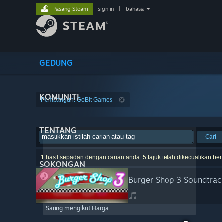
Pasang Steam
sign in
|
bahasa
GEDUNG
KOMUNITI
Pembangun: GoBit Games
TENTANG
Cari
1 hasil sepadan dengan carian anda. 5 tajuk telah dikecualikan be
SOKONGAN
Burger Shop 3 Soundtrac
Saring mengikut Harga