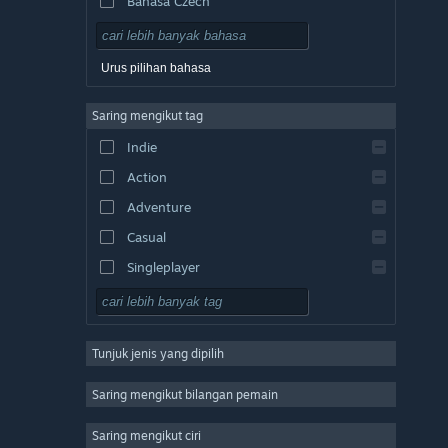
Bahasa Czech
Bahasa Denmark
Bahasa Jerman
Urus pilihan bahasa
Bahasa Inggeris
Saring mengikut tag
Bahasa Sepanyol – Sepanyol
Indie
Bahasa Sepanyol – Amerika Latin
Action
Bahasa Greek
Adventure
Casual
Singleplayer
Simulation
RPG
Tunjuk jenis yang dipilih
Strategy
2D
Saring mengikut bilangan pemain
Early Access
Saring mengikut ciri
3D