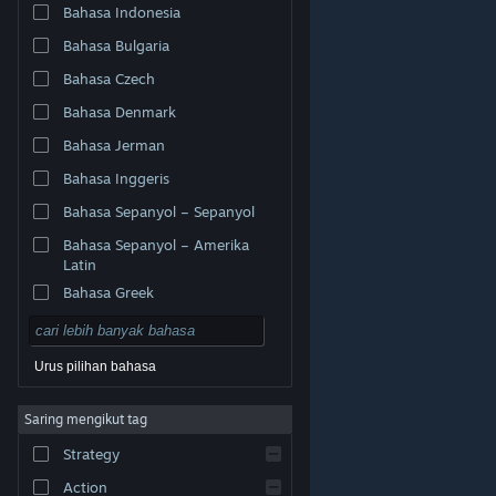
Bahasa Indonesia
Bahasa Bulgaria
Bahasa Czech
Bahasa Denmark
Bahasa Jerman
Bahasa Inggeris
Bahasa Sepanyol – Sepanyol
Bahasa Sepanyol – Amerika
Latin
Bahasa Greek
Urus pilihan bahasa
© Valve Corporation. Hak cipta terpelihara. Semua
Saring mengikut tag
tanda dagangan ialah hak milik pemilik masing-masing
di AS dan negara-negara lain.
Dasar Privasi
|
Strategy
Perundangan
|
Accessibility
|
Perjanjian Pelanggan
Steam
|
Bayaran balik
|
Kuki
Action