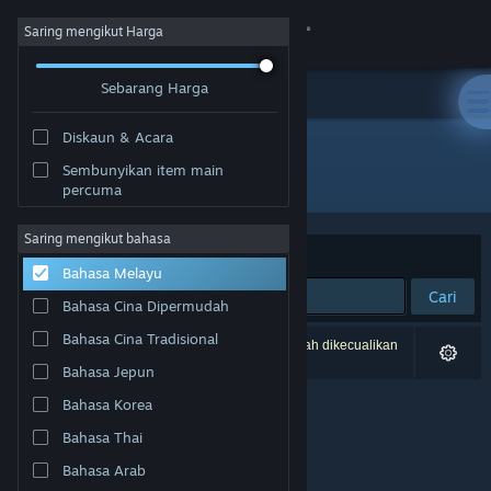
Sign in
Saring mengikut Harga
Sebarang Harga
Gedung
Diskaun & Acara
Komuniti
Sembunyikan item main
Pembangun: Gaweb Studio
percuma
Tentang
Saring mengikut bahasa
Susun mengikut
Perkaitan
Bahasa Melayu
Sokongan
Cari
Bahasa Cina Dipermudah
Ubah bahasa
Bahasa Cina Tradisional
0 hasil sepadan dengan carian anda. 1 tajuk telah dikecualikan
berdasarkan pilihan anda.
Bahasa Jepun
Dapatkan Steam Mobile App
Bahasa Korea
Lihat laman web desktop
Bahasa Thai
Bahasa Arab