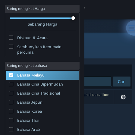
Sign in
Saring mengikut Harga
Sebarang Harga
Gedung
Diskaun & Acara
Komuniti
Sembunyikan item main
Pembangun: FujiCubeSoft
percuma
Tentang
Saring mengikut bahasa
Susun mengikut
Perkaitan
Bahasa Melayu
Sokongan
Cari
Bahasa Cina Dipermudah
Ubah bahasa
Bahasa Cina Tradisional
0 hasil sepadan dengan carian anda. 1 tajuk telah dikecualikan
berdasarkan pilihan anda.
Bahasa Jepun
Dapatkan Steam Mobile App
Bahasa Korea
Lihat laman web desktop
Bahasa Thai
Bahasa Arab