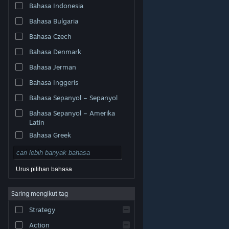
Bahasa Indonesia
Bahasa Bulgaria
Bahasa Czech
Bahasa Denmark
Bahasa Jerman
Bahasa Inggeris
Bahasa Sepanyol – Sepanyol
Bahasa Sepanyol – Amerika
Latin
Bahasa Greek
Urus pilihan bahasa
© Valve Corporation. Hak cipta terpelihara. Semua
Saring mengikut tag
tanda dagangan ialah hak milik pemilik masing-masing
di AS dan negara-negara lain.
Dasar Privasi
|
Strategy
Perundangan
|
Accessibility
|
Perjanjian Pelanggan
Steam
|
Bayaran balik
|
Kuki
Action