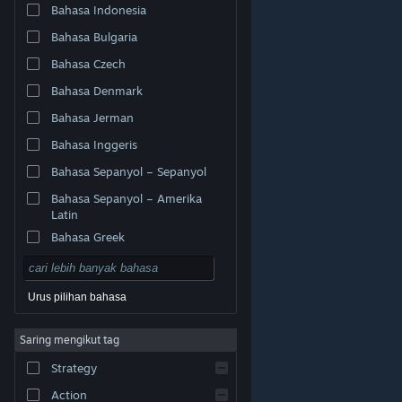
Bahasa Indonesia
Bahasa Bulgaria
Bahasa Czech
Bahasa Denmark
Bahasa Jerman
Bahasa Inggeris
Bahasa Sepanyol – Sepanyol
Bahasa Sepanyol – Amerika
Latin
Bahasa Greek
Urus pilihan bahasa
© Valve Corporation. Hak cipta terpelihara. Semua
Saring mengikut tag
tanda dagangan ialah hak milik pemilik masing-masing
di AS dan negara-negara lain.
Dasar Privasi
|
Strategy
Perundangan
|
Accessibility
|
Perjanjian Pelanggan
Steam
|
Bayaran balik
|
Kuki
Action