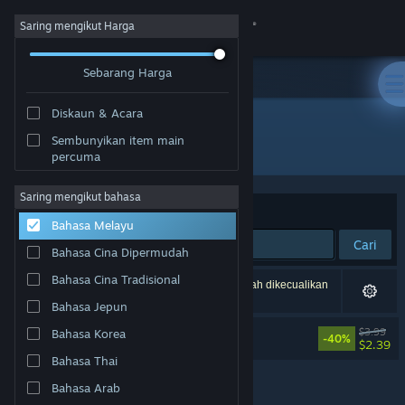
Sign in
Saring mengikut Harga
Sebarang Harga
Gedung
Diskaun & Acara
Komuniti
Sembunyikan item main
Pembangun: Francis Coulombe
percuma
Tentang
Saring mengikut bahasa
Susun mengikut
Perkaitan
Bahasa Melayu
Sokongan
Cari
Bahasa Cina Dipermudah
Ubah bahasa
Bahasa Cina Tradisional
1 hasil sepadan dengan carian anda. 1 tajuk telah dikecualikan
berdasarkan pilihan anda.
Bahasa Jepun
Dapatkan Steam Mobile App
Look Outside Soundtrack
$3.99
Bahasa Korea
-40%
$2.39
Lihat laman web desktop
Bahasa Thai
Bahasa Arab