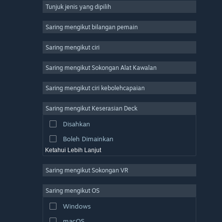
Tunjuk jenis yang dipilih
Massively Multiplayer
Indie
Saring mengikut bilangan pemain
Early Access
Saring mengikut ciri
Casual
Saring mengikut Sokongan Alat Kawalan
Simulation
Racing
Saring mengikut ciri kebolehcapaian
Sports
Saring mengikut Keserasian Deck
Video Production
Disahkan
Photo Editing
Boleh Dimainkan
Ketahui Lebih Lanjut
Saring mengikut Sokongan VR
Saring mengikut OS
Windows
macOS