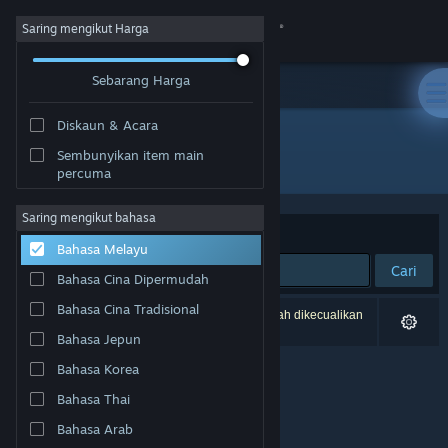
Sign in
Saring mengikut Harga
Sebarang Harga
Gedung
Diskaun & Acara
Komuniti
Sembunyikan item main
Pembangun: Darkraven
percuma
Tentang
Saring mengikut bahasa
Susun mengikut
Perkaitan
Bahasa Melayu
Sokongan
Cari
Bahasa Cina Dipermudah
Ubah bahasa
Bahasa Cina Tradisional
0 hasil sepadan dengan carian anda. 2 tajuk telah dikecualikan
berdasarkan pilihan anda.
Bahasa Jepun
Dapatkan Steam Mobile App
Bahasa Korea
Lihat laman web desktop
Bahasa Thai
Bahasa Arab