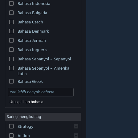
Bahasa Indonesia
Bahasa Bulgaria
Bahasa Czech
Bahasa Denmark
Bahasa Jerman
Bahasa Inggeris
Bahasa Sepanyol – Sepanyol
Bahasa Sepanyol – Amerika
Latin
Bahasa Greek
Urus pilihan bahasa
© Valve Corporation. Hak cipta terpelihara. Semua
Saring mengikut tag
tanda dagangan ialah hak milik pemilik masing-masing
di AS dan negara-negara lain.
Dasar Privasi
|
Strategy
Perundangan
|
Accessibility
|
Perjanjian Pelanggan
Steam
|
Bayaran balik
|
Kuki
Action