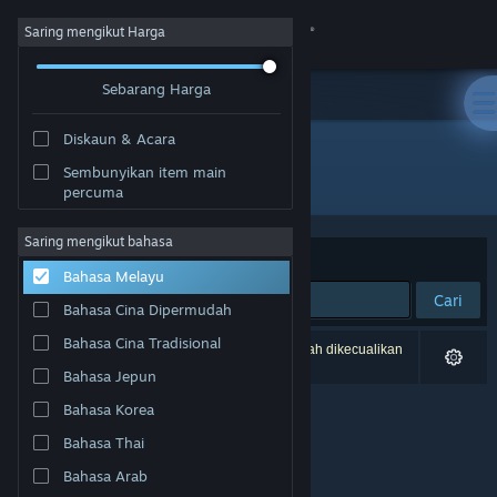
Sign in
Saring mengikut Harga
Sebarang Harga
Gedung
Diskaun & Acara
Komuniti
Sembunyikan item main
Pembangun: DCGsoft
percuma
Tentang
Saring mengikut bahasa
Susun mengikut
Perkaitan
Bahasa Melayu
Sokongan
Cari
Bahasa Cina Dipermudah
Ubah bahasa
Bahasa Cina Tradisional
0 hasil sepadan dengan carian anda. 1 tajuk telah dikecualikan
berdasarkan pilihan anda.
Bahasa Jepun
Dapatkan Steam Mobile App
Bahasa Korea
Lihat laman web desktop
Bahasa Thai
Bahasa Arab