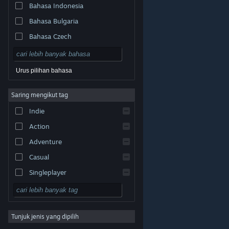
Bahasa Indonesia
Bahasa Bulgaria
Bahasa Czech
Bahasa Denmark
Bahasa Jerman
Urus pilihan bahasa
Bahasa Inggeris
Saring mengikut tag
Bahasa Sepanyol – Sepanyol
Indie
Bahasa Sepanyol – Amerika
Latin
Action
Bahasa Greek
Adventure
Casual
Singleplayer
Simulation
© Valve Corporation. Hak cipta terpelihara. Semua
tanda dagangan ialah hak milik pemilik masing-masing
RPG
di AS dan negara-negara lain.
Dasar Privasi
|
Perundangan
|
Accessibility
|
Perjanjian Pelanggan
Steam
|
Bayaran balik
|
Kuki
Tunjuk jenis yang dipilih
Strategy