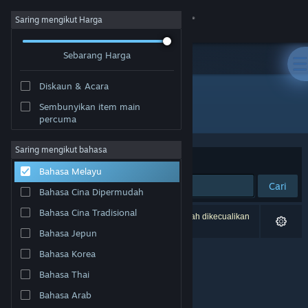
Sign in
Saring mengikut Harga
Sebarang Harga
Gedung
Diskaun & Acara
Komuniti
Sembunyikan item main
Pembangun: Cody Dowell
percuma
Tentang
Saring mengikut bahasa
Susun mengikut
Perkaitan
Bahasa Melayu
Sokongan
Cari
Bahasa Cina Dipermudah
Ubah bahasa
Bahasa Cina Tradisional
0 hasil sepadan dengan carian anda. 1 tajuk telah dikecualikan
berdasarkan pilihan anda.
Bahasa Jepun
Dapatkan Steam Mobile App
Bahasa Korea
Lihat laman web desktop
Bahasa Thai
Bahasa Arab