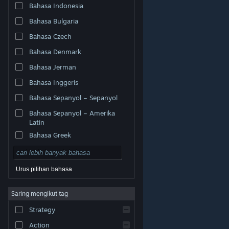
Bahasa Indonesia
Bahasa Bulgaria
Bahasa Czech
Bahasa Denmark
Bahasa Jerman
Bahasa Inggeris
Bahasa Sepanyol – Sepanyol
Bahasa Sepanyol – Amerika
Latin
Bahasa Greek
Urus pilihan bahasa
© Valve Corporation. Hak cipta terpelihara. Semua
Saring mengikut tag
tanda dagangan ialah hak milik pemilik masing-masing
di AS dan negara-negara lain.
Dasar Privasi
|
Strategy
Perundangan
|
Accessibility
|
Perjanjian Pelanggan
Steam
|
Bayaran balik
|
Kuki
Action