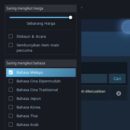
Sign in
Saring mengikut Harga
Sebarang Harga
Gedung
Diskaun & Acara
Komuniti
Sembunyikan item main
Pembangun: Chop Chop Games
percuma
Tentang
Saring mengikut bahasa
Susun mengikut
Perkaitan
Bahasa Melayu
Sokongan
Cari
Bahasa Cina Dipermudah
Ubah bahasa
Bahasa Cina Tradisional
0 hasil sepadan dengan carian anda. 4 tajuk telah dikecualikan
berdasarkan pilihan anda.
Bahasa Jepun
Dapatkan Steam Mobile App
Bahasa Korea
Lihat laman web desktop
Bahasa Thai
Bahasa Arab