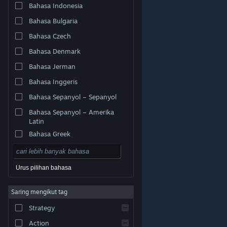
Bahasa Indonesia
Bahasa Bulgaria
Bahasa Czech
Bahasa Denmark
Bahasa Jerman
Bahasa Inggeris
Bahasa Sepanyol – Sepanyol
Bahasa Sepanyol – Amerika
Latin
Bahasa Greek
Urus pilihan bahasa
© Valve Corporation. Hak cipta terpelihara. Semua
Saring mengikut tag
tanda dagangan ialah hak milik pemilik masing-masing
di AS dan negara-negara lain.
Dasar Privasi
|
Strategy
Perundangan
|
Accessibility
|
Perjanjian Pelanggan
Steam
|
Bayaran balik
|
Kuki
Action