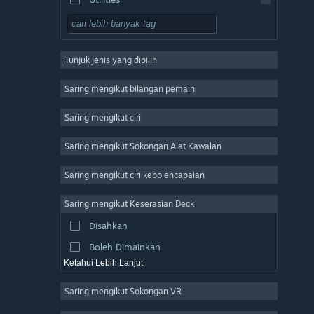
Free to Play
RPG
Tunjuk jenis yang dipilih
Massively Multiplayer
Indie
Saring mengikut bilangan pemain
Early Access
Saring mengikut ciri
Casual
Saring mengikut Sokongan Alat Kawalan
Simulation
Racing
Saring mengikut ciri kebolehcapaian
Sports
Saring mengikut Keserasian Deck
Video Production
Disahkan
Photo Editing
Boleh Dimainkan
Ketahui Lebih Lanjut
Saring mengikut Sokongan VR