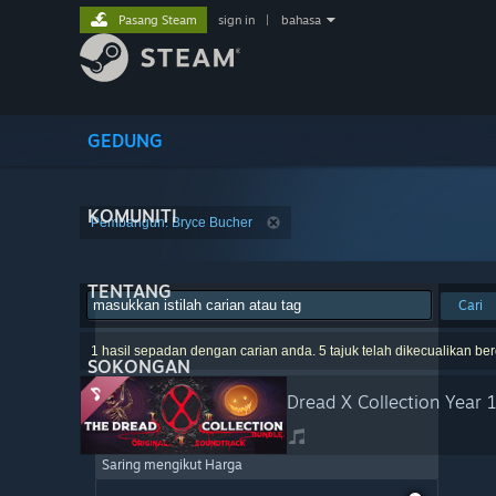
Pasang Steam
sign in
|
bahasa
GEDUNG
KOMUNITI
Pembangun: Bryce Bucher
TENTANG
Cari
1 hasil sepadan dengan carian anda. 5 tajuk telah dikecualikan be
SOKONGAN
Dread X Collection Year 
Saring mengikut Harga