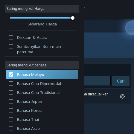
Sign in
Saring mengikut Harga
Sebarang Harga
Gedung
Diskaun & Acara
Komuniti
Sembunyikan item main
Pembangun: Blue Collar Games
percuma
Tentang
Saring mengikut bahasa
Susun mengikut
Perkaitan
Bahasa Melayu
Sokongan
Cari
Bahasa Cina Dipermudah
Ubah bahasa
Bahasa Cina Tradisional
0 hasil sepadan dengan carian anda. 2 tajuk telah dikecualikan
berdasarkan pilihan anda.
Bahasa Jepun
Dapatkan Steam Mobile App
Bahasa Korea
Lihat laman web desktop
Bahasa Thai
Bahasa Arab