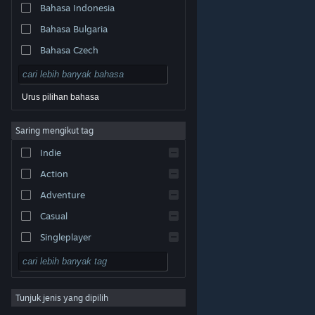
Bahasa Indonesia
Bahasa Bulgaria
Bahasa Czech
Bahasa Denmark
Bahasa Jerman
Urus pilihan bahasa
Bahasa Inggeris
Saring mengikut tag
Bahasa Sepanyol – Sepanyol
Indie
Bahasa Sepanyol – Amerika
Latin
Action
Bahasa Greek
Adventure
Casual
Singleplayer
Simulation
© Valve Corporation. Hak cipta terpelihara. Semua
tanda dagangan ialah hak milik pemilik masing-masing
RPG
di AS dan negara-negara lain.
Dasar Privasi
|
Perundangan
|
Accessibility
|
Perjanjian Pelanggan
Steam
|
Bayaran balik
|
Kuki
Tunjuk jenis yang dipilih
Strategy