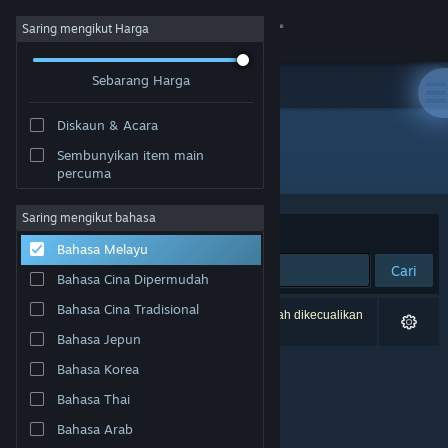
Sign in
Saring mengikut Harga
Sebarang Harga
Gedung
Diskaun & Acara
Komuniti
Sembunyikan item main
Pembangun: Anders Grube Jensen
percuma
Tentang
Saring mengikut bahasa
Susun mengikut
Perkaitan
Bahasa Melayu
Sokongan
Cari
Bahasa Cina Dipermudah
Ubah bahasa
Bahasa Cina Tradisional
0 hasil sepadan dengan carian anda. 2 tajuk telah dikecualikan
berdasarkan pilihan anda.
Bahasa Jepun
Dapatkan Steam Mobile App
Bahasa Korea
Lihat laman web desktop
Bahasa Thai
Bahasa Arab