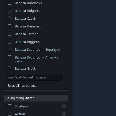
Bahasa Indonesia
Bahasa Bulgaria
Bahasa Czech
Bahasa Denmark
Bahasa Jerman
Bahasa Inggeris
Bahasa Sepanyol – Sepanyol
Bahasa Sepanyol – Amerika
Latin
Bahasa Greek
Urus pilihan bahasa
© Valve Corporation. Hak cipta terpelihara. Semua
Saring mengikut tag
tanda dagangan ialah hak milik pemilik masing-masing
di AS dan negara-negara lain.
Dasar Privasi
|
Strategy
Perundangan
|
Accessibility
|
Perjanjian Pelanggan
Steam
|
Bayaran balik
|
Kuki
Action