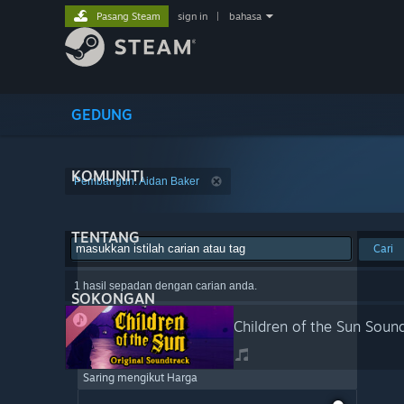
Pasang Steam
sign in
|
bahasa
GEDUNG
KOMUNITI
Pembangun: Aidan Baker
TENTANG
Cari
1 hasil sepadan dengan carian anda.
SOKONGAN
Children of the Sun Soun
Saring mengikut Harga