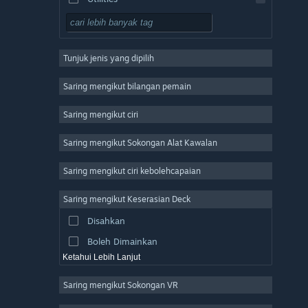
Free to Play
RPG
Tunjuk jenis yang dipilih
Massively Multiplayer
Indie
Saring mengikut bilangan pemain
Early Access
Saring mengikut ciri
Casual
Saring mengikut Sokongan Alat Kawalan
Simulation
Racing
Saring mengikut ciri kebolehcapaian
Sports
Saring mengikut Keserasian Deck
Video Production
Disahkan
Photo Editing
Boleh Dimainkan
Ketahui Lebih Lanjut
Saring mengikut Sokongan VR