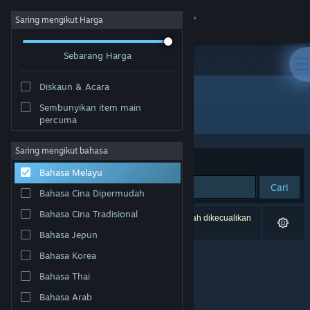
Sign in
Saring mengikut Harga
Sebarang Harga
Gedung
Diskaun & Acara
Komuniti
Sembunyikan item main
Pembangun: ARdigitC
percuma
Tentang
Saring mengikut bahasa
Susun mengikut
Perkaitan
Bahasa Melayu
Sokongan
Cari
Bahasa Cina Dipermudah
Ubah bahasa
Bahasa Cina Tradisional
0 hasil sepadan dengan carian anda. 1 tajuk telah dikecualikan
berdasarkan pilihan anda.
Bahasa Jepun
Dapatkan Steam Mobile App
Bahasa Korea
Lihat laman web desktop
Bahasa Thai
Bahasa Arab