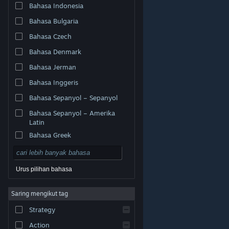
Bahasa Indonesia
Bahasa Bulgaria
Bahasa Czech
Bahasa Denmark
Bahasa Jerman
Bahasa Inggeris
Bahasa Sepanyol – Sepanyol
Bahasa Sepanyol – Amerika
Latin
Bahasa Greek
Urus pilihan bahasa
© Valve Corporation. Hak cipta terpelihara. Semua
Saring mengikut tag
tanda dagangan ialah hak milik pemilik masing-masing
di AS dan negara-negara lain.
Dasar Privasi
|
Strategy
Perundangan
|
Accessibility
|
Perjanjian Pelanggan
Steam
|
Bayaran balik
|
Kuki
Action