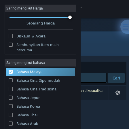
Sign in
Saring mengikut Harga
Sebarang Harga
Gedung
Diskaun & Acara
Komuniti
Sembunyikan item main
Pembangun: 25 Crimson
percuma
Tentang
Saring mengikut bahasa
Susun mengikut
Perkaitan
Bahasa Melayu
Sokongan
Cari
Bahasa Cina Dipermudah
Ubah bahasa
Bahasa Cina Tradisional
0 hasil sepadan dengan carian anda. 4 tajuk telah dikecualikan
berdasarkan pilihan anda.
Bahasa Jepun
Dapatkan Steam Mobile App
Bahasa Korea
Lihat laman web desktop
Bahasa Thai
Bahasa Arab