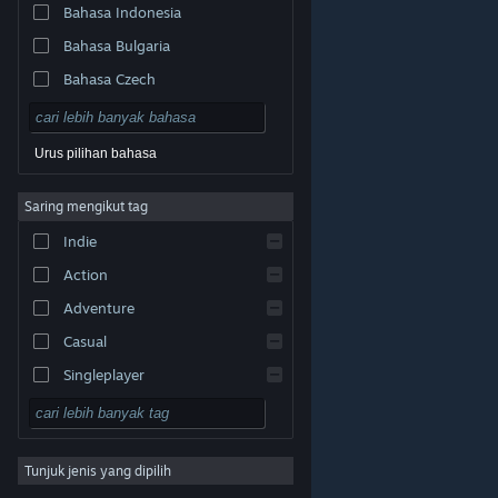
Bahasa Indonesia
Bahasa Bulgaria
Bahasa Czech
Bahasa Denmark
Bahasa Jerman
Urus pilihan bahasa
Bahasa Inggeris
Saring mengikut tag
Bahasa Sepanyol – Sepanyol
Indie
Bahasa Sepanyol – Amerika
Latin
Action
Bahasa Greek
Adventure
Casual
Singleplayer
Simulation
© Valve Corporation. Hak cipta terpelihara. Semua
tanda dagangan ialah hak milik pemilik masing-masing
RPG
di AS dan negara-negara lain.
Dasar Privasi
|
Perundangan
|
Accessibility
|
Perjanjian Pelanggan
Steam
|
Bayaran balik
|
Kuki
Tunjuk jenis yang dipilih
Strategy