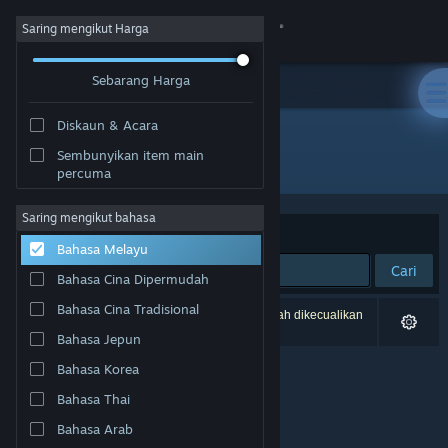
Sign in
Saring mengikut Harga
Sebarang Harga
Gedung
Diskaun & Acara
Komuniti
Sembunyikan item main
Pembangun: 10six Games
percuma
Tentang
Saring mengikut bahasa
Susun mengikut
Perkaitan
Bahasa Melayu
Sokongan
Cari
Bahasa Cina Dipermudah
Ubah bahasa
Bahasa Cina Tradisional
0 hasil sepadan dengan carian anda. 1 tajuk telah dikecualikan
berdasarkan pilihan anda.
Bahasa Jepun
Dapatkan Steam Mobile App
Bahasa Korea
Lihat laman web desktop
Bahasa Thai
Bahasa Arab