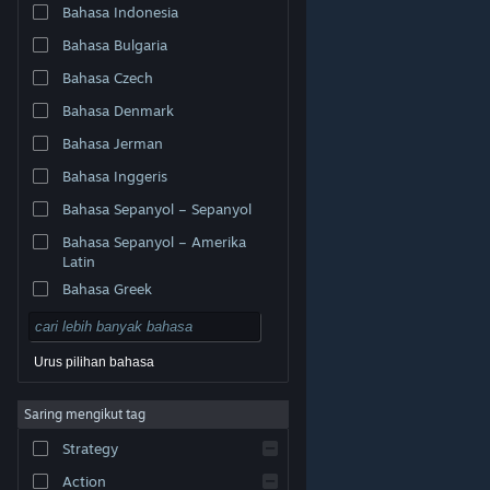
Bahasa Indonesia
Bahasa Bulgaria
Bahasa Czech
Bahasa Denmark
Bahasa Jerman
Bahasa Inggeris
Bahasa Sepanyol – Sepanyol
Bahasa Sepanyol – Amerika
Latin
Bahasa Greek
Urus pilihan bahasa
© Valve Corporation. Hak cipta terpelihara. Semua
Saring mengikut tag
tanda dagangan ialah hak milik pemilik masing-masing
di AS dan negara-negara lain.
Dasar Privasi
|
Strategy
Perundangan
|
Accessibility
|
Perjanjian Pelanggan
Steam
|
Bayaran balik
|
Kuki
Action