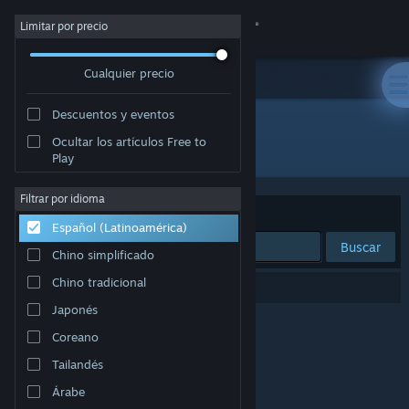
Iniciar sesión
Limitar por precio
Cualquier precio
Tienda
Descuentos y eventos
Comunidad
Ocultar los artículos Free to
"Winston Carter"
Play
Acerca de
Filtrar por idioma
Ordenar por
Relevancia
Español (Latinoamérica)
Soporte
Buscar
Chino simplificado
Cambiar idioma
Chino tradicional
0 resultado(s) coinciden con la búsqueda.
Japonés
Obtener la aplicación de Steam Mobile
Coreano
Ver versión clásica
Tailandés
Árabe