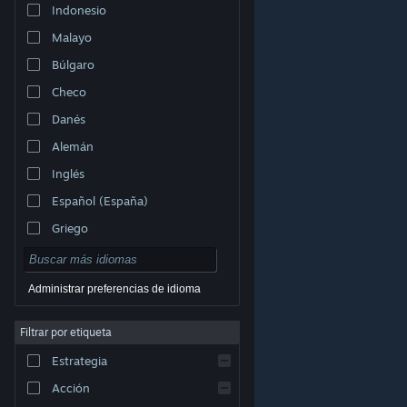
Indonesio
Malayo
Búlgaro
Checo
Danés
Alemán
Inglés
Español (España)
Griego
Administrar preferencias de idioma
Filtrar por etiqueta
© Valve Corporation. Todos los derechos reservados.
Todas las marcas registradas pertenecen a sus
respectivos dueños en EE. UU. y otros países.
Política
Estrategia
de Privacidad
|
Información legal
|
Accesibilidad
|
Acuerdo de Suscriptor a Steam
|
Reembolsos
|
Cookies
Acción