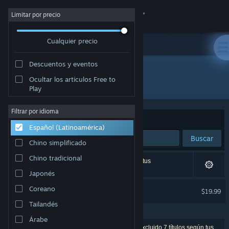
Iniciar sesión
Limitar por precio
Cualquier precio
Tienda
Descuentos y eventos
Comunidad
Ocultar los artículos Free to
"Wicked Seed"
Play
Acerca de
Filtrar por idioma
Ordenar por
Relevancia
Español (Latinoamérica)
Soporte
Buscar
Chino simplificado
Cambiar idioma
Chino tradicional
1 coincidencia exacta, censurada de acuerdo a tus
preferencias.
Japonés
Obtener la aplicación de Steam Mobile
Wicked Seed
Coreano
$19.99
EXCLUIDO POR LAS PREFERENCIAS
Ver versión clásica
Tailandés
Árabe
1 resultado coincide con la búsqueda. Se han excluido 7 títulos según tus