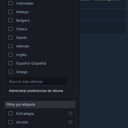
Indonesio
preferencias.
Malayo
¿Te refieres a "
wired seven
"?
Búlgaro
The Rouge Casino
Checo
Danés
Alemán
Inglés
Español (España)
Griego
Administrar preferencias de idioma
Filtrar por etiqueta
© Valve Corporation. Todos los derechos reservados.
Todas las marcas registradas pertenecen a sus
respectivos dueños en EE. UU. y otros países.
Política
Estrategia
de Privacidad
|
Información legal
|
Accesibilidad
|
Acuerdo de Suscriptor a Steam
|
Reembolsos
|
Cookies
Acción