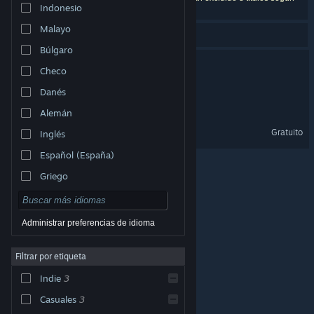
Indonesio
tus preferencias.
Malayo
¿Te refieres a "
tiny ducks: desktop ball
"?
Búlgaro
Patsy's Retirement
Checo
Danés
Gulugulu
Alemán
Patsy's Retirement Demo
Gratuito
Inglés
Español (España)
Griego
Administrar preferencias de idioma
Filtrar por etiqueta
© Valve Corporation. Todos los derechos reservados.
Todas las marcas registradas pertenecen a sus
respectivos dueños en EE. UU. y otros países.
Política
Indie
3
de Privacidad
|
Información legal
|
Accesibilidad
|
Acuerdo de Suscriptor a Steam
|
Reembolsos
|
Cookies
Casuales
3