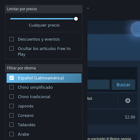
Iniciar sesión
Limitar por precio
Cualquier precio
Tienda
Descuentos y eventos
Comunidad
Ocultar los artículos Free to
"Tiny Ducks: Desktop Bath"
Play
Acerca de
Filtrar por idioma
Ordenar por
Relevancia
Español (Latinoamérica)
Soporte
Buscar
Chino simplificado
Cambiar idioma
Chino tradicional
1 coincidencia exacta, censurada de acuerdo a tus
preferencias.
Japonés
Obtener la aplicación de Steam Mobile
Tiny Ducks: Desktop Bath
Coreano
$2.99
EXCLUIDO POR LAS PREFERENCIAS
Ver versión clásica
Tailandés
Árabe
3 resultado(s) coinciden con la búsqueda. Se han excluido 8 títulos según