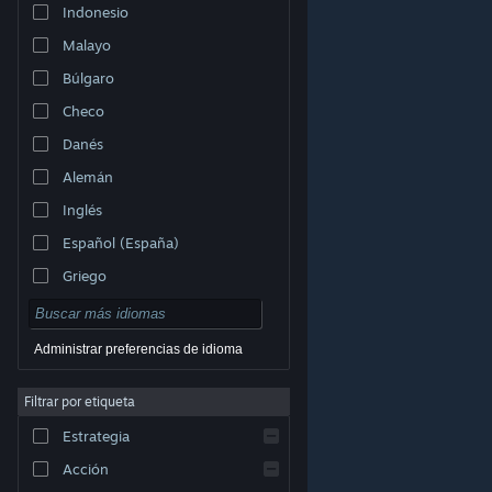
Indonesio
Malayo
Búlgaro
Checo
Danés
Alemán
Inglés
Español (España)
Griego
Administrar preferencias de idioma
Filtrar por etiqueta
© Valve Corporation. Todos los derechos reservados.
Todas las marcas registradas pertenecen a sus
respectivos dueños en EE. UU. y otros países.
Política
Estrategia
de Privacidad
|
Información legal
|
Accesibilidad
|
Acuerdo de Suscriptor a Steam
|
Reembolsos
|
Cookies
Acción