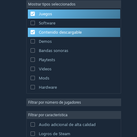
Mostrar tipos seleccionados
Multijugador masivo
Juegos
Indie
Software
Acceso anticipado
Contenido descargable
Casuales
Demos
Simuladores
Bandas sonoras
Carreras
Playtests
Deportes
Videos
Producción de video
Mods
Edición fotográfica
Hardware
Filtrar por número de jugadores
Filtrar por característica
Audio adicional de alta calidad
Logros de Steam