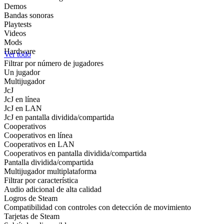
Asamés
Demos
Buena trama
Azerí
Bandas sonoras
Coloridos
Bengalí
Playtests
Exploración
Euskera
Videos
Fantasía
Bielorruso
Mods
Multijugador
Bosnio
Hardware
Ver todo
Adorables
Catalán
Filtrar por número de jugadores
Cheroqui
Pixelados
Un jugador
Croata
Lucha
Multijugador
Darí
Primera persona
JcJ
Estonio
Rompecabezas
JcJ en línea
Filipino
Relajación
JcJ en LAN
Gallego
Acción y aventura
JcJ en pantalla dividida/compartida
Georgiano
Cooperativos
Estilizados
Guyaratí
Cooperativos en línea
Divertidos
Punyabí (Gurmují)
Cooperativos en LAN
Arcade
Hausa
Cooperativos en pantalla dividida/compartida
Hebreo
Con controles
Pantalla dividida/compartida
Hindi
Anime
Multijugador multiplataforma
Islandés
Terror
Filtrar por característica
Igbo
JcE (PvE)
Audio adicional de alta calidad
Irlandés
Ciencia ficción
Logros de Steam
Canarés
Cooperativos
Compatibilidad con controles con detección de movimiento
Kazajo
Tarjetas de Steam
Deportes
Jemer