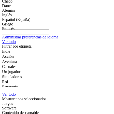
Checo
Danés
Alemán
Inglés
Español (España)
Griego
Francés
Italiano
Administrar preferencias de idioma
Húngaro
Ver todo
Holandés
Filtrar por etiqueta
Noruego
Indie
Polaco
Portugués - Portugal
Acción
Portugués - Brasil
Aventura
Rumano
Casuales
Ruso
Un jugador
Finés
Simuladores
Sueco
Rol
Turco
Estrategia
Vietnamita
2D
Ucraniano
Ver todo
Acceso anticipado
Afrikáans
Mostrar tipos seleccionados
Albanés
3D
Juegos
Amhárico
Free to Play
Software
Armenio
Atmosféricos
Contenido descargable