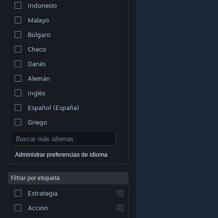
Indonesio
Malayo
Búlgaro
Checo
Danés
Alemán
Inglés
Español (España)
Griego
Administrar preferencias de idioma
Filtrar por etiqueta
© Valve Corporation. Todos los derechos reservados.
Todas las marcas registradas pertenecen a sus
respectivos dueños en EE. UU. y otros países.
Política
Estrategia
de Privacidad
|
Información legal
|
Accesibilidad
|
Acuerdo de Suscriptor a Steam
|
Reembolsos
|
Cookies
Acción