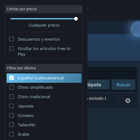
Iniciar sesión
Limitar por precio
Cualquier precio
Tienda
Descuentos y eventos
Comunidad
Ocultar los artículos Free to
Editor: Tom Kingston
Play
Acerca de
Filtrar por idioma
Ordenar por
Relevancia
Español (Latinoamérica)
Soporte
Buscar
Chino simplificado
Cambiar idioma
Chino tradicional
0 resultado(s) coinciden con la búsqueda. Se ha excluido 1
título según tus preferencias.
Japonés
Obtener la aplicación de Steam Mobile
Coreano
Ver versión clásica
Tailandés
Árabe