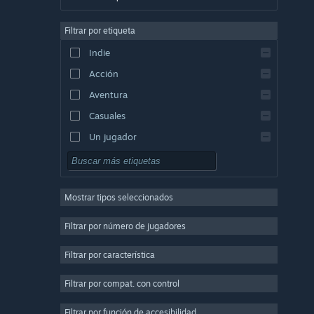
Alemán
Filtrar por etiqueta
Inglés
Indie
Español (España)
Acción
Griego
Aventura
Casuales
Un jugador
Simuladores
Rol
Mostrar tipos seleccionados
Estrategia
2D
Filtrar por número de jugadores
Acceso anticipado
Filtrar por característica
3D
Filtrar por compat. con control
Free to Play
Atmosféricos
Filtrar por función de accesibilidad