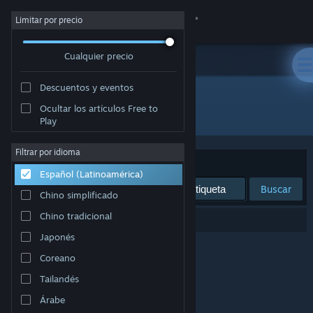
Iniciar sesión
Limitar por precio
Cualquier precio
Tienda
Descuentos y eventos
Comunidad
Ocultar los artículos Free to
Editor: Rose Tinted Games LLC
Play
Acerca de
Filtrar por idioma
Ordenar por
Relevancia
Español (Latinoamérica)
Soporte
Buscar
Chino simplificado
Cambiar idioma
Chino tradicional
0 resultado(s) coinciden con la búsqueda.
Japonés
Obtener la aplicación de Steam Mobile
Coreano
Ver versión clásica
Tailandés
Árabe