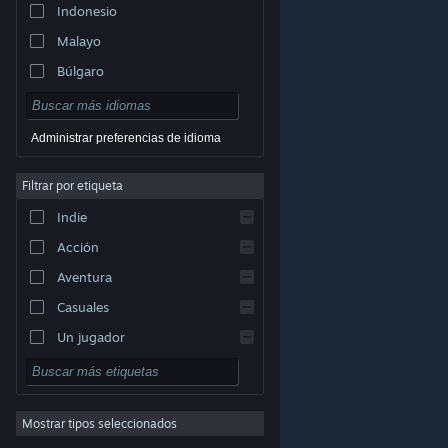
Indonesio
Malayo
Búlgaro
Checo
Danés
Administrar preferencias de idioma
Alemán
Filtrar por etiqueta
Inglés
Indie
Español (España)
Acción
Griego
Aventura
Casuales
Un jugador
© Valve Corporation. Todos los derechos reservados.
Simuladores
Todas las marcas registradas pertenecen a sus
respectivos dueños en EE. UU. y otros países.
Política
Rol
de Privacidad
|
Información legal
|
Accesibilidad
|
Acuerdo de Suscriptor a Steam
|
Reembolsos
|
Cookies
Mostrar tipos seleccionados
Estrategia