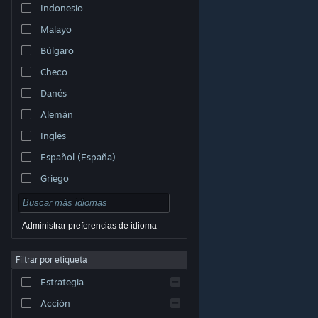
Indonesio
Malayo
Búlgaro
Checo
Danés
Alemán
Inglés
Español (España)
Griego
Administrar preferencias de idioma
Filtrar por etiqueta
© Valve Corporation. Todos los derechos reservados.
Todas las marcas registradas pertenecen a sus
respectivos dueños en EE. UU. y otros países.
Política
Estrategia
de Privacidad
|
Información legal
|
Accesibilidad
|
Acuerdo de Suscriptor a Steam
|
Reembolsos
|
Cookies
Acción