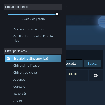
Iniciar sesión
Limitar por precio
Cualquier precio
Tienda
Descuentos y eventos
Comunidad
Ocultar los artículos Free to
Editor: Polyraptor Games
Play
Acerca de
Filtrar por idioma
Ordenar por
Relevancia
Español (Latinoamérica)
Soporte
Buscar
Chino simplificado
Cambiar idioma
Chino tradicional
0 resultado(s) coinciden con la búsqueda. Se ha excluido 1
título según tus preferencias.
Japonés
Obtener la aplicación de Steam Mobile
Coreano
Ver versión clásica
Tailandés
Árabe