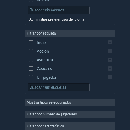
Checo
Danés
Administrar preferencias de idioma
Alemán
Filtrar por etiqueta
Inglés
Indie
Español (España)
Acción
Griego
Aventura
Casuales
Un jugador
Simuladores
Rol
Mostrar tipos seleccionados
Estrategia
2D
Filtrar por número de jugadores
Acceso anticipado
Filtrar por característica
3D