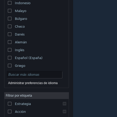
Indonesio
Malayo
Búlgaro
Checo
Danés
Alemán
Inglés
Español (España)
Griego
Administrar preferencias de idioma
Filtrar por etiqueta
© Valve Corporation. Todos los derechos reservados.
Todas las marcas registradas pertenecen a sus
respectivos dueños en EE. UU. y otros países.
Política
Estrategia
de Privacidad
|
Información legal
|
Accesibilidad
|
Acuerdo de Suscriptor a Steam
|
Reembolsos
|
Cookies
Acción