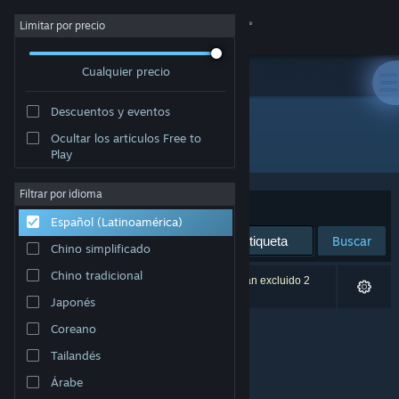
Iniciar sesión
Limitar por precio
Cualquier precio
Tienda
Descuentos y eventos
Comunidad
Ocultar los artículos Free to
Editor: Laud Publishing
Play
Acerca de
Filtrar por idioma
Ordenar por
Relevancia
Español (Latinoamérica)
Soporte
Buscar
Chino simplificado
Cambiar idioma
Chino tradicional
0 resultado(s) coinciden con la búsqueda. Se han excluido 2
títulos según tus preferencias.
Japonés
Obtener la aplicación de Steam Mobile
Coreano
Ver versión clásica
Tailandés
Árabe