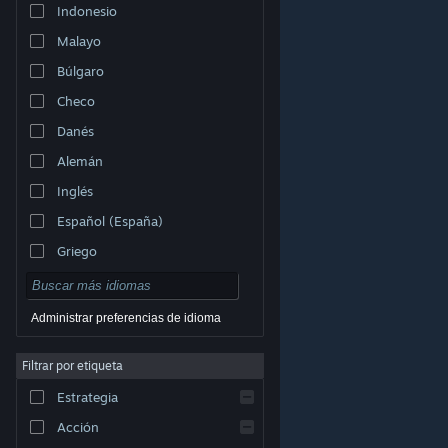
Indonesio
Malayo
Búlgaro
Checo
Danés
Alemán
Inglés
Español (España)
Griego
Administrar preferencias de idioma
Filtrar por etiqueta
© Valve Corporation. Todos los derechos reservados.
Todas las marcas registradas pertenecen a sus
respectivos dueños en EE. UU. y otros países.
Política
Estrategia
de Privacidad
|
Información legal
|
Accesibilidad
|
Acuerdo de Suscriptor a Steam
|
Reembolsos
|
Cookies
Acción