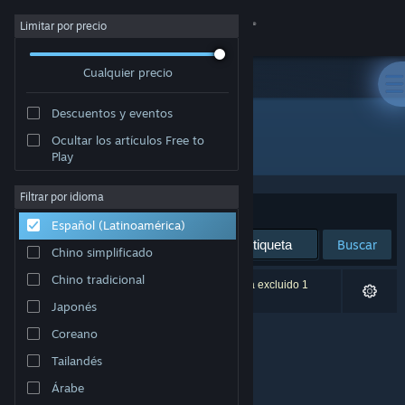
Iniciar sesión
Limitar por precio
Cualquier precio
Tienda
Descuentos y eventos
Comunidad
Ocultar los artículos Free to
Editor: Keone
Play
Acerca de
Filtrar por idioma
Ordenar por
Relevancia
Español (Latinoamérica)
Soporte
Buscar
Chino simplificado
Cambiar idioma
Chino tradicional
0 resultado(s) coinciden con la búsqueda. Se ha excluido 1
título según tus preferencias.
Japonés
Obtener la aplicación de Steam Mobile
Coreano
Ver versión clásica
Tailandés
Árabe