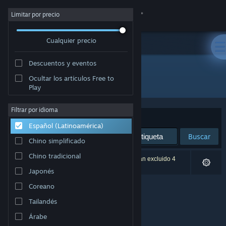
Iniciar sesión
Limitar por precio
Cualquier precio
Tienda
Descuentos y eventos
Comunidad
Ocultar los artículos Free to
Editor: Hittite Games
Play
Acerca de
Filtrar por idioma
Ordenar por
Relevancia
Español (Latinoamérica)
Soporte
Buscar
Chino simplificado
Cambiar idioma
Chino tradicional
0 resultado(s) coinciden con la búsqueda. Se han excluido 4
títulos según tus preferencias.
Japonés
Obtener la aplicación de Steam Mobile
Coreano
Ver versión clásica
Tailandés
Árabe