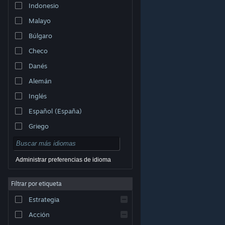
Indonesio
Malayo
Búlgaro
Checo
Danés
Alemán
Inglés
Español (España)
Griego
Administrar preferencias de idioma
Filtrar por etiqueta
© Valve Corporation. Todos los derechos reservados.
Todas las marcas registradas pertenecen a sus
respectivos dueños en EE. UU. y otros países.
Política
Estrategia
de Privacidad
|
Información legal
|
Accesibilidad
|
Acuerdo de Suscriptor a Steam
|
Reembolsos
|
Cookies
Acción