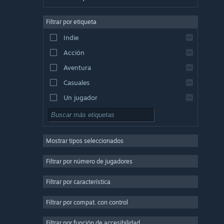
Alemán
Filtrar por etiqueta
Inglés
Indie
Español (España)
Acción
Griego
Aventura
Casuales
Un jugador
Simuladores
Rol
Mostrar tipos seleccionados
Estrategia
2D
Filtrar por número de jugadores
Acceso anticipado
Filtrar por característica
3D
Filtrar por compat. con control
Free to Play
Atmosféricos
Filtrar por función de accesibilidad