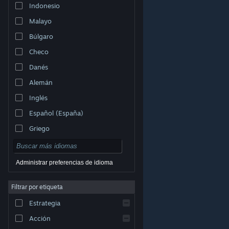
Indonesio
Malayo
Búlgaro
Checo
Danés
Alemán
Inglés
Español (España)
Griego
Administrar preferencias de idioma
Filtrar por etiqueta
© Valve Corporation. Todos los derechos reservados.
Todas las marcas registradas pertenecen a sus
respectivos dueños en EE. UU. y otros países.
Política
Estrategia
de Privacidad
|
Información legal
|
Accesibilidad
|
Acuerdo de Suscriptor a Steam
|
Reembolsos
|
Cookies
Acción