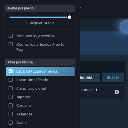
Iniciar sesión
Limitar por precio
Cualquier precio
Tienda
Descuentos y eventos
Comunidad
Ocultar los artículos Free to
Editor: Björn Ottosson
Play
Acerca de
Filtrar por idioma
Ordenar por
Relevancia
Español (Latinoamérica)
Soporte
Buscar
Chino simplificado
Cambiar idioma
Chino tradicional
0 resultado(s) coinciden con la búsqueda. Se ha excluido 1
título según tus preferencias.
Japonés
Obtener la aplicación de Steam Mobile
Coreano
Ver versión clásica
Tailandés
Árabe