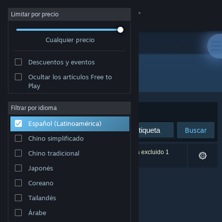
Iniciar sesión
Limitar por precio
Cualquier precio
Tienda
Descuentos y eventos
Comunidad
Todos los productos
Ocultar los artículos Free to
Play
Acerca de
Filtrar por idioma
Ordenar por
Relevancia
Español (Latinoamérica)
Soporte
Buscar
Chino simplificado
Cambiar idioma
0 resultado(s) coinciden con la búsqueda. Se ha excluido 1
Chino tradicional
título según tus preferencias.
Japonés
Obtener la aplicación de Steam Mobile
Coreano
Ver versión clásica
Tailandés
Árabe