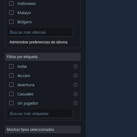
Indonesio
Malayo
Búlgaro
Checo
Danés
Administrar preferencias de idioma
Alemán
Filtrar por etiqueta
Inglés
Indie
Español (España)
Acción
Griego
Aventura
Casuales
Un jugador
© Valve Corporation. Todos los derechos reservados.
Simuladores
Todas las marcas registradas pertenecen a sus
respectivos dueños en EE. UU. y otros países.
Política
Rol
de Privacidad
|
Información legal
|
Accesibilidad
|
Acuerdo de Suscriptor a Steam
|
Reembolsos
|
Cookies
Mostrar tipos seleccionados
Estrategia