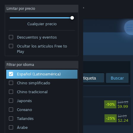
Iniciar sesión
Limitar por precio
Cualquier precio
Tienda
Descuentos y eventos
Comunidad
Todos los productos
Ocultar los artículos Free to
Play
Acerca de
Filtrar por idioma
Ordenar por
Relevancia
Español (Latinoamérica)
Soporte
Buscar
Chino simplificado
Cambiar idioma
2 resultado(s) coinciden con la búsqueda.
Chino tradicional
Japonés
Neva
$19.99
Obtener la aplicación de Steam Mobile
-50%
$9.99
Coreano
Neva: Prologue
Ver versión clásica
$2.99
Tailandés
-25%
$2.24
Árabe