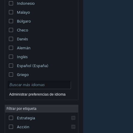
Indonesio
Malayo
Búlgaro
Checo
Danés
Alemán
Inglés
Español (España)
Griego
Administrar preferencias de idioma
Filtrar por etiqueta
© Valve Corporation. Todos los derechos reservados.
Todas las marcas registradas pertenecen a sus
respectivos dueños en EE. UU. y otros países.
Política
Estrategia
de Privacidad
|
Información legal
|
Accesibilidad
|
Acuerdo de Suscriptor a Steam
|
Reembolsos
|
Cookies
Acción