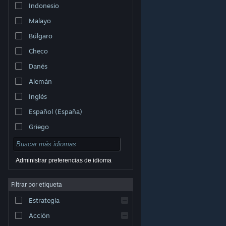
Indonesio
Malayo
Búlgaro
Checo
Danés
Alemán
Inglés
Español (España)
Griego
Administrar preferencias de idioma
Filtrar por etiqueta
© Valve Corporation. Todos los derechos reservados.
Todas las marcas registradas pertenecen a sus
respectivos dueños en EE. UU. y otros países.
Política
Estrategia
de Privacidad
|
Información legal
|
Accesibilidad
|
Acuerdo de Suscriptor a Steam
|
Reembolsos
|
Cookies
Acción