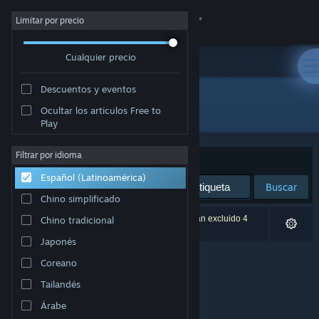
Iniciar sesión
Limitar por precio
Cualquier precio
Tienda
Descuentos y eventos
Comunidad
Todos los productos
Ocultar los artículos Free to
Play
Acerca de
Filtrar por idioma
Ordenar por
Relevancia
Español (Latinoamérica)
Soporte
Buscar
Chino simplificado
Cambiar idioma
0 resultado(s) coinciden con la búsqueda. Se han excluido 4
Chino tradicional
títulos según tus preferencias.
Japonés
Obtener la aplicación de Steam Mobile
Coreano
Ver versión clásica
Tailandés
Árabe