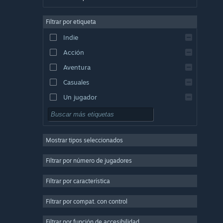
Alemán
Filtrar por etiqueta
Inglés
Indie
Español (España)
Acción
Griego
Aventura
Casuales
Un jugador
Simuladores
Rol
Mostrar tipos seleccionados
Estrategia
2D
Filtrar por número de jugadores
Acceso anticipado
Filtrar por característica
3D
Filtrar por compat. con control
Free to Play
Atmosféricos
Filtrar por función de accesibilidad