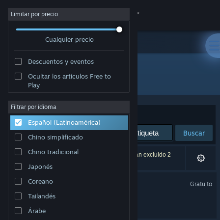
Iniciar sesión
Limitar por precio
Cualquier precio
Tienda
Descuentos y eventos
Comunidad
Ocultar los artículos Free to
Desarrollador: lidlocks
Play
Acerca de
Filtrar por idioma
Ordenar por
Relevancia
Español (Latinoamérica)
Soporte
Buscar
Chino simplificado
Cambiar idioma
Chino tradicional
2 resultado(s) coinciden con la búsqueda. Se han excluido 2
títulos según tus preferencias.
Japonés
Obtener la aplicación de Steam Mobile
Finding Polka Demo
Coreano
Gratuito
Ver versión clásica
Tailandés
Finding Polka
Árabe