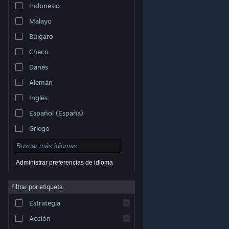
Indonesio
Malayo
Búlgaro
Checo
Danés
Alemán
Inglés
Español (España)
Griego
Administrar preferencias de idioma
Filtrar por etiqueta
© Valve Corporation. Todos los derechos reservados.
Todas las marcas registradas pertenecen a sus
respectivos dueños en EE. UU. y otros países.
Política
Estrategia
de Privacidad
|
Información legal
|
Accesibilidad
|
Acuerdo de Suscriptor a Steam
|
Reembolsos
|
Cookies
Acción