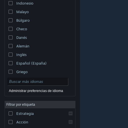
Indonesio
Malayo
Búlgaro
Checo
Danés
Alemán
Inglés
Español (España)
Griego
Administrar preferencias de idioma
Filtrar por etiqueta
© Valve Corporation. Todos los derechos reservados.
Todas las marcas registradas pertenecen a sus
respectivos dueños en EE. UU. y otros países.
Política
Estrategia
de Privacidad
|
Información legal
|
Accesibilidad
|
Acuerdo de Suscriptor a Steam
|
Reembolsos
|
Cookies
Acción