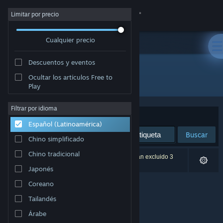
Iniciar sesión
Limitar por precio
Cualquier precio
Tienda
Descuentos y eventos
Comunidad
Ocultar los artículos Free to
Desarrollador: davevillz
Play
Acerca de
Filtrar por idioma
Ordenar por
Relevancia
Español (Latinoamérica)
Soporte
Buscar
Chino simplificado
Cambiar idioma
Chino tradicional
0 resultado(s) coinciden con la búsqueda. Se han excluido 3
títulos según tus preferencias.
Japonés
Obtener la aplicación de Steam Mobile
Coreano
Ver versión clásica
Tailandés
Árabe