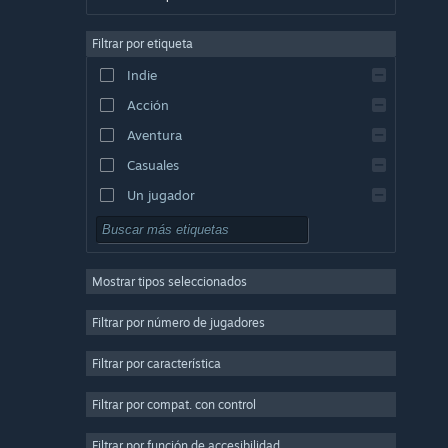
Alemán
Filtrar por etiqueta
Inglés
Indie
Español (España)
Acción
Griego
Aventura
Casuales
Un jugador
Simuladores
Rol
Mostrar tipos seleccionados
Estrategia
2D
Filtrar por número de jugadores
Acceso anticipado
Filtrar por característica
3D
Filtrar por compat. con control
Free to Play
Atmosféricos
Filtrar por función de accesibilidad