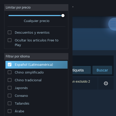
Iniciar sesión
Limitar por precio
Cualquier precio
Tienda
Descuentos y eventos
Comunidad
Ocultar los artículos Free to
Desarrollador: aarthificial
Play
Acerca de
Filtrar por idioma
Ordenar por
Relevancia
Español (Latinoamérica)
Soporte
Buscar
Chino simplificado
Cambiar idioma
Chino tradicional
0 resultado(s) coinciden con la búsqueda. Se han excluido 2
títulos según tus preferencias.
Japonés
Obtener la aplicación de Steam Mobile
Coreano
Ver versión clásica
Tailandés
Árabe