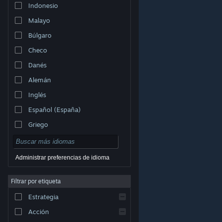
Indonesio
Malayo
Búlgaro
Checo
Danés
Alemán
Inglés
Español (España)
Griego
Administrar preferencias de idioma
Filtrar por etiqueta
© Valve Corporation. Todos los derechos reservados.
Todas las marcas registradas pertenecen a sus
respectivos dueños en EE. UU. y otros países.
Política
Estrategia
de Privacidad
|
Información legal
|
Accesibilidad
|
Acuerdo de Suscriptor a Steam
|
Reembolsos
|
Cookies
Acción