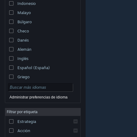
Indonesio
Malayo
Búlgaro
Checo
Danés
Alemán
Inglés
Español (España)
Griego
Administrar preferencias de idioma
Filtrar por etiqueta
© Valve Corporation. Todos los derechos reservados.
Todas las marcas registradas pertenecen a sus
respectivos dueños en EE. UU. y otros países.
Política
Estrategia
de Privacidad
|
Información legal
|
Accesibilidad
|
Acuerdo de Suscriptor a Steam
|
Reembolsos
|
Cookies
Acción