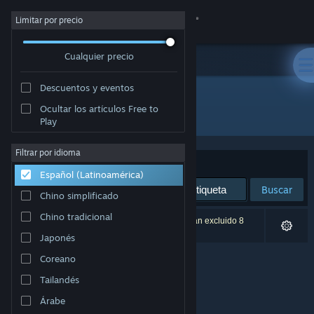
Iniciar sesión
Limitar por precio
Cualquier precio
Tienda
Descuentos y eventos
Comunidad
Ocultar los artículos Free to
Desarrollador: Zero Sum Games
Play
Acerca de
Filtrar por idioma
Ordenar por
Relevancia
Español (Latinoamérica)
Soporte
Buscar
Chino simplificado
Cambiar idioma
Chino tradicional
0 resultado(s) coinciden con la búsqueda. Se han excluido 8
títulos según tus preferencias.
Japonés
Obtener la aplicación de Steam Mobile
Coreano
Ver versión clásica
Tailandés
Árabe