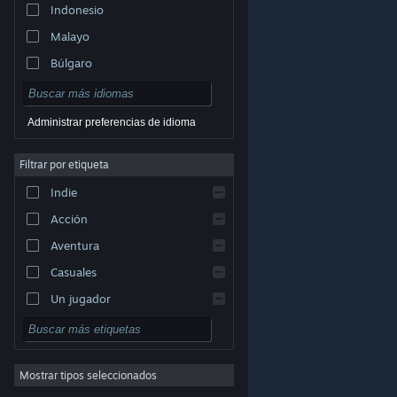
Indonesio
Malayo
Búlgaro
Checo
Danés
Administrar preferencias de idioma
Alemán
Filtrar por etiqueta
Inglés
Indie
Español (España)
Acción
Griego
Aventura
Casuales
Un jugador
© Valve Corporation. Todos los derechos reservados.
Simuladores
Todas las marcas registradas pertenecen a sus
respectivos dueños en EE. UU. y otros países.
Política
Rol
de Privacidad
|
Información legal
|
Accesibilidad
|
Acuerdo de Suscriptor a Steam
|
Reembolsos
|
Cookies
Mostrar tipos seleccionados
Estrategia