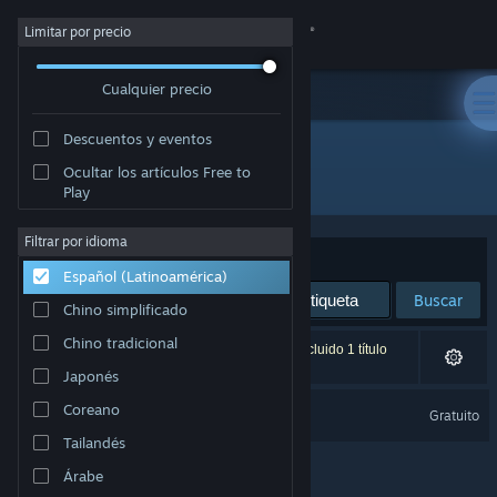
Iniciar sesión
Limitar por precio
Cualquier precio
Tienda
Descuentos y eventos
Comunidad
Ocultar los artículos Free to
Desarrollador: ZGGame
Play
Acerca de
Filtrar por idioma
Ordenar por
Relevancia
Español (Latinoamérica)
Soporte
Buscar
Chino simplificado
Cambiar idioma
Chino tradicional
1 resultado coincide con la búsqueda. Se ha excluido 1 título
según tus preferencias.
Japonés
Obtener la aplicación de Steam Mobile
Skill Legends Royale
Coreano
Gratuito
Ver versión clásica
Tailandés
Árabe