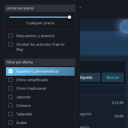
Iniciar sesión
Limitar por precio
Cualquier precio
Tienda
Descuentos y eventos
Comunidad
Ocultar los artículos Free to
Desarrollador: Worldwalker Games LLC
Play
Acerca de
Filtrar por idioma
Ordenar por
Relevancia
Español (Latinoamérica)
Soporte
Buscar
Chino simplificado
Cambiar idioma
Chino tradicional
4 resultado(s) coinciden con la búsqueda.
Japonés
Obtener la aplicación de Steam Mobile
Wildermyth
$24.99
Coreano
Ver versión clásica
Wildermyth - Camino de augurios
Tailandés
$9.99
Árabe
Wildermyth - Atavíos y aspectos