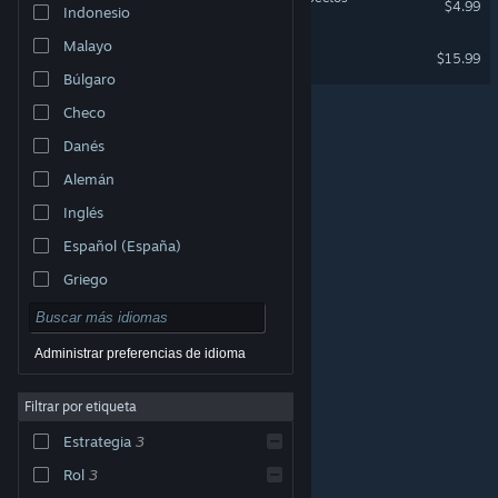
$4.99
Indonesio
Malayo
Wildermyth Soundtrack
$15.99
Búlgaro
Checo
Danés
Alemán
Inglés
Español (España)
Griego
Administrar preferencias de idioma
Filtrar por etiqueta
© Valve Corporation. Todos los derechos reservados.
Todas las marcas registradas pertenecen a sus
respectivos dueños en EE. UU. y otros países.
Política
Estrategia
3
de Privacidad
|
Información legal
|
Accesibilidad
|
Acuerdo de Suscriptor a Steam
|
Reembolsos
|
Cookies
Rol
3