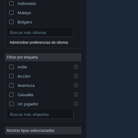
Indonesio
Malayo
Búlgaro
Checo
Danés
Administrar preferencias de idioma
Alemán
Filtrar por etiqueta
Inglés
Indie
Español (España)
Acción
Griego
Aventura
Casuales
Un jugador
© Valve Corporation. Todos los derechos reservados.
Simuladores
Todas las marcas registradas pertenecen a sus
respectivos dueños en EE. UU. y otros países.
Política
Rol
de Privacidad
|
Información legal
|
Accesibilidad
|
Acuerdo de Suscriptor a Steam
|
Reembolsos
|
Cookies
Mostrar tipos seleccionados
Estrategia