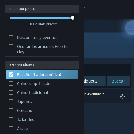
Iniciar sesión
Limitar por precio
Cualquier precio
Tienda
Descuentos y eventos
Comunidad
Ocultar los artículos Free to
Desarrollador: Wolfdog Interactive
Play
Acerca de
Filtrar por idioma
Ordenar por
Relevancia
Español (Latinoamérica)
Soporte
Buscar
Chino simplificado
Cambiar idioma
Chino tradicional
0 resultado(s) coinciden con la búsqueda. Se han excluido 2
títulos según tus preferencias.
Japonés
Obtener la aplicación de Steam Mobile
Coreano
Ver versión clásica
Tailandés
Árabe