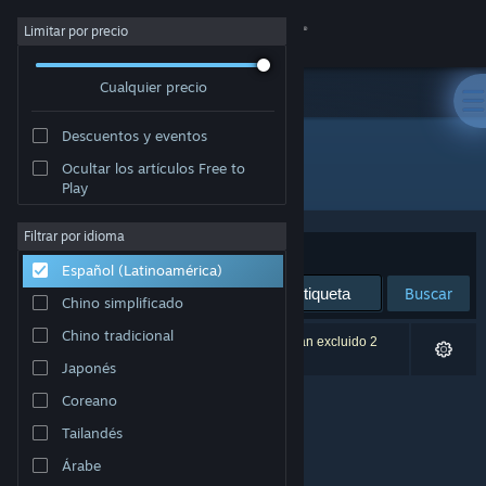
Iniciar sesión
Limitar por precio
Cualquier precio
Tienda
Descuentos y eventos
Comunidad
Ocultar los artículos Free to
Desarrollador: Wavesurf Studio
Play
Acerca de
Filtrar por idioma
Ordenar por
Relevancia
Español (Latinoamérica)
Soporte
Buscar
Chino simplificado
Cambiar idioma
Chino tradicional
0 resultado(s) coinciden con la búsqueda. Se han excluido 2
títulos según tus preferencias.
Japonés
Obtener la aplicación de Steam Mobile
Coreano
Ver versión clásica
Tailandés
Árabe