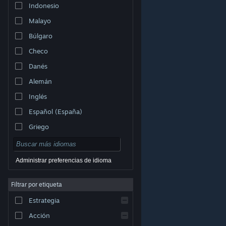
Indonesio
Malayo
Búlgaro
Checo
Danés
Alemán
Inglés
Español (España)
Griego
Administrar preferencias de idioma
Filtrar por etiqueta
© Valve Corporation. Todos los derechos reservados.
Todas las marcas registradas pertenecen a sus
respectivos dueños en EE. UU. y otros países.
Política
Estrategia
de Privacidad
|
Información legal
|
Accesibilidad
|
Acuerdo de Suscriptor a Steam
|
Reembolsos
|
Cookies
Acción