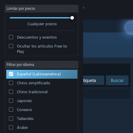
Iniciar sesión
Limitar por precio
Cualquier precio
Tienda
Descuentos y eventos
Comunidad
Ocultar los artículos Free to
Desarrollador: Vector VR, LLC
Play
Acerca de
Filtrar por idioma
Ordenar por
Relevancia
Español (Latinoamérica)
Soporte
Buscar
Chino simplificado
Cambiar idioma
Chino tradicional
0 resultado(s) coinciden con la búsqueda.
Japonés
Obtener la aplicación de Steam Mobile
Coreano
Ver versión clásica
Tailandés
Árabe