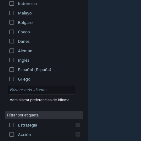
Indonesio
Malayo
Búlgaro
Checo
Danés
Alemán
Inglés
Español (España)
Griego
Administrar preferencias de idioma
Filtrar por etiqueta
© Valve Corporation. Todos los derechos reservados.
Todas las marcas registradas pertenecen a sus
respectivos dueños en EE. UU. y otros países.
Política
Estrategia
de Privacidad
|
Información legal
|
Accesibilidad
|
Acuerdo de Suscriptor a Steam
|
Reembolsos
|
Cookies
Acción